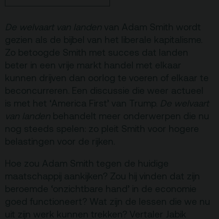
De Kerktuin
Adres, route en
De welvaart van landen
van Adam Smith wordt
parkeren
gezien als de bijbel van het liberale kapitalisme.
Zo betoogde Smith met succes dat landen
Kaartverkoopinfo
beter in een vrije markt handel met elkaar
Faciliteiten &
kunnen drijven dan oorlog te voeren of elkaar te
toegankelijkheid
beconcurreren. Een discussie die weer actueel
Huisregels
is met het ‘America First’ van Trump.
De welvaart
van landen
behandelt meer onderwerpen die nu
nog steeds spelen: zo pleit Smith voor hogere
Over
belastingen voor de rijken.
Debatpodium
Arminius
Hoe zou Adam Smith tegen de huidige
maatschappij aankijken? Zou hij vinden dat zijn
beroemde ‘onzichtbare hand’ in de economie
Gebouw & historie
goed functioneert? Wat zijn de lessen die we nu
Vacatures
uit zijn werk kunnen trekken? Vertaler Jabik