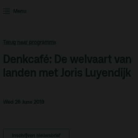
Podcast
Menu
Archief
Partners
Terug naar programma
Educatie
Denkcafé: De welvaart van
Zaalverhuur
Zoeken
landen met Joris Luyendijk
Alle zalen
Evenementenlocatie
Wed 26 June 2019
Debat organiseren
Offerte aanvragen
Terras
Plan je bezoek
Inschrijven nieuwsbrief