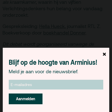
als kraamkamer
, waarin hij van vijftien
Verlichtingsdenkers hun belang voor vandaag
onderzoekt.
Gespreksleiding:
Hella Hueck
, journalist RTL Z.
Boekverkoop door
boekhandel Donner
.
Dit debat wordt georganiseerd vanwege de
nieuwe vertaling van ‘De Welvaart van
×
Landen’, door Arminius en Boom Uitgevers.
Blijf op de hoogte van Arminius!
Meld je aan voor de nieuwsbrief.
Aanmelden