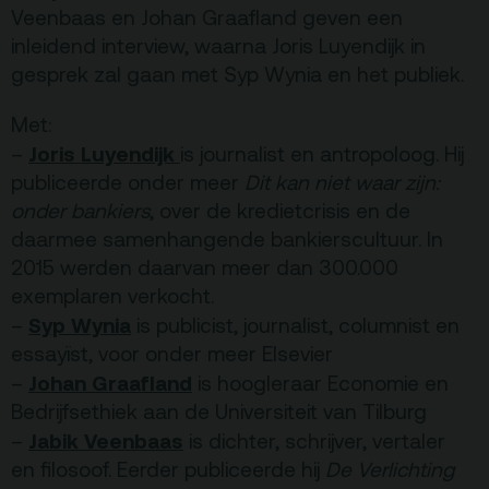
Veenbaas en Johan Graafland geven een
Privacy
inleidend interview, waarna Joris Luyendijk in
ANBI
gesprek zal gaan met Syp Wynia en het publiek.
Pers & Logo’s
Met:
Raad van Toezicht
Joris Luyendijk
–
is journalist en antropoloog. Hij
publiceerde onder meer
Dit kan niet waar zijn:
onder bankiers
, over de kredietcrisis en de
Contact
daarmee samenhangende bankierscultuur. In
2015 werden daarvan meer dan 300.000
Team
exemplaren verkocht.
Programmamakers
Syp Wynia
–
is publicist, journalist, columnist en
essayïst, voor onder meer Elsevier
Nieuwsbrief
Johan Graafland
–
is hoogleraar Economie en
Bedrijfsethiek aan de Universiteit van Tilburg
Jabik Veenbaas
–
is dichter, schrijver, vertaler
en filosoof. Eerder publiceerde hij
De Verlichting