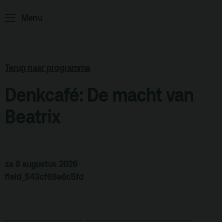
ArminiusTV
Menu
Podcast
Archief
Terug naar programma
Partners
Denkcafé: De macht van
Educatie
Beatrix
Zaalverhuur
Zoeken
Alle zalen
za 8 augustus 2026
Evenementenlocatie
field_543cf68e6c5fd
Debat organiseren
Offerte aanvragen