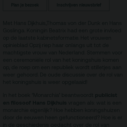
Plan je bezoek
Inschrijven nieuwsbrief
Terras
Plan je bezoek
Met Hans Dijkhuis,Thomas von der Dunk en Hans
De Kerktuin
Adres, route en
Goslinga. Koningin Beatrix had een grote invloed
parkeren
op de laatste kabinetsformatie. Het vrouwen
Kaartverkoopinfo
opinieblad Opzij riep haar onlangs uit tot de
machtigste vrouw van Nederland. Stemmen voor
Faciliteiten &
toegankelijkheid
een ceremoniële rol van het koningshuis komen
op, de roep om een republiek wordt stilletjes aan
Huisregels
weer gehoord. De oude discussie over de rol van
het koningshuis is weer opgelaaid!
Over
publicist
In het boek ‘Monarchia’ beantwoordt
Debatpodium
en filosoof Hans Dijkhuis
vragen als: wat is een
Arminius
monarchie eigenlijk? Hoe hebben koningshuizen
door de eeuwen heen gefunctioneerd? Hoe is er
Gebouw & historie
in de geschiedenis gedacht over de rol van