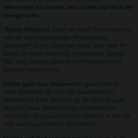
Privacy
naborrelen en muziek van Clublepop tot in de
ANBI
vroege uren.
Pers & Logo’s
*Sunny Bergman
: Zwart als Roet.* Hoe staat het
Raad van Toezicht
met de spreekwoordelijke Nederlandse
tolerantie? Sunny Bergman praat over haar film
Contact
Zwart als Roet waarin ze, verkleed als Zwarte
Piet, naar Londen gaat en het fenomeen ‘wit
privilege’ onderzoekt.
Team
Gratis geld voor iedereen
Er gaan steeds
Programmamakers
meer stemmen op voor het basisinkomen.
Nieuwsbrief
Mensen schijnen dan niet op de bank te gaan
hangen, maar allerlei nuttige activiteiten te
ontplooien of gewoon doo te rwerken. Is het tijd
voor een experiment in Nederland?
Skyline van Rotterdammers