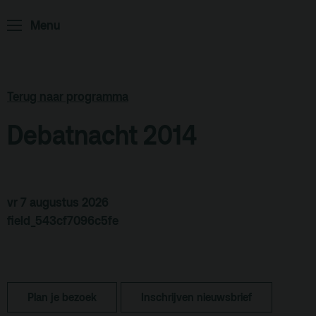
Podcast
Menu
Archief
Partners
Educatie
Terug naar programma
Debatnacht 2014
Zaalverhuur
Zoeken
Alle zalen
Evenementenlocatie
vr 7 augustus 2026
field_543cf7096c5fe
Debat organiseren
Offerte aanvragen
Terras
Plan je bezoek
Plan je bezoek
Inschrijven nieuwsbrief