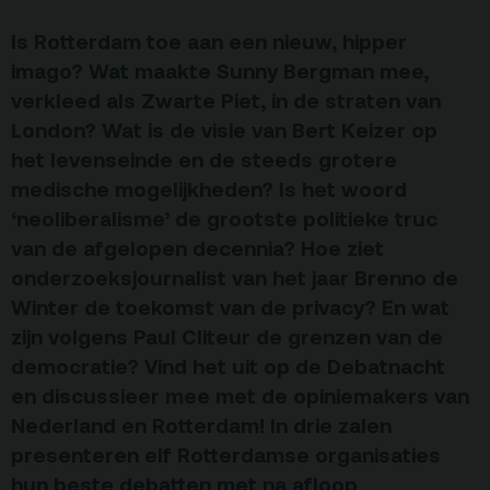
De Kerktuin
Adres, route en
Is Rotterdam toe aan een nieuw, hipper
parkeren
imago? Wat maakte Sunny Bergman mee,
Kaartverkoopinfo
verkleed als Zwarte Piet, in de straten van
London? Wat is de visie van Bert Keizer op
Faciliteiten &
het levenseinde en de steeds grotere
toegankelijkheid
medische mogelijkheden? Is het woord
Huisregels
‘neoliberalisme’ de grootste politieke truc
van de afgelopen decennia? Hoe ziet
Over
onderzoeksjournalist van het jaar Brenno de
Debatpodium
Winter de toekomst van de privacy? En wat
zijn volgens Paul Cliteur de grenzen van de
Arminius
democratie? Vind het uit op de Debatnacht
en discussieer mee met de opiniemakers van
Gebouw & historie
Nederland en Rotterdam! In drie zalen
Vacatures
presenteren elf Rotterdamse organisaties
hun beste debatten met na afloop