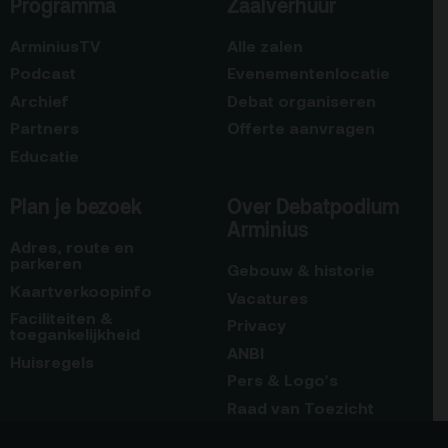
Programma
Zaalverhuur
ArminiusTV
Alle zalen
Podcast
Evenementenlocatie
Archief
Debat organiseren
Partners
Offerte aanvragen
Educatie
Plan je bezoek
Over Debatpodium
Arminius
Adres, route en
parkeren
Gebouw & historie
Kaartverkoopinfo
Vacatures
Faciliteiten &
Privacy
toegankelijkheid
ANBI
Huisregels
Pers & Logo’s
Raad van Toezicht