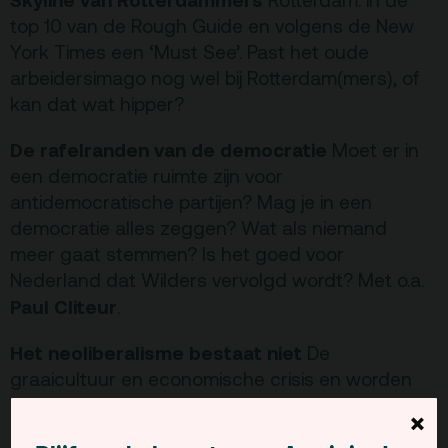
Rotterdam: in de
top 10 van de Rough Guide en volgens de New
York Times een ‘Must See’. Past het oude
arbeidersimago nog wel bij Rotterdam(mers), of
kan dat wat hipper?
De rafelranden van de democratie
Moet er in
een democratie ruimte zijn voor
antidemocratische partijen? Mag je in een
democratie alles zeggen? Wat als niemand
meer gaat stemmen? Is het goed voor
Nederland dat Wilders vervolgd wordt? Met o.a.
Paul Cliteur
.
Het neoliberalisme bestaat niet
De
graaicultuur en economische crisis en worden
afgeschoven op het ‘neoliberalisme’. Toch is er
×
geen neoliberaal in Nederland te vinden. Tijd