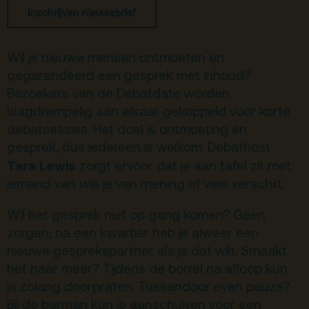
Inschrijven nieuwsbrief
Terras
Plan je bezoek
Wil je nieuwe mensen ontmoeten en
De Kerktuin
Adres, route en
gegarandeerd een gesprek met inhoud?
parkeren
Bezoekers van de Debatdate worden
Kaartverkoopinfo
laagdrempelig aan elkaar gekoppeld voor korte
debatsessies. Het doel is ontmoeting en
Faciliteiten &
toegankelijkheid
gesprek, dus iedereen is welkom. Debathost
Tara Lewis
zorgt ervoor dat je aan tafel zit met
Huisregels
iemand van wie je van mening of visie verschilt.
Over
Wil het gesprek niet op gang komen? Geen
zorgen, na een kwartier heb je alweer een
Debatpodium
nieuwe gesprekspartner als je dat wilt. Smaakt
Arminius
het naar meer? Tijdens de borrel na afloop kun
je zolang doorpraten. Tussendoor even pauze?
Gebouw & historie
Bij de barman kun je aanschuiven voor een