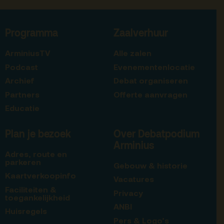
Programma
Zaalverhuur
ArminiusTV
Alle zalen
Podcast
Evenementenlocatie
Archief
Debat organiseren
Partners
Offerte aanvragen
Educatie
Plan je bezoek
Over Debatpodium
Arminius
Adres, route en
parkeren
Gebouw & historie
Kaartverkoopinfo
Vacatures
Faciliteiten &
Privacy
toegankelijkheid
ANBI
Huisregels
Pers & Logo’s