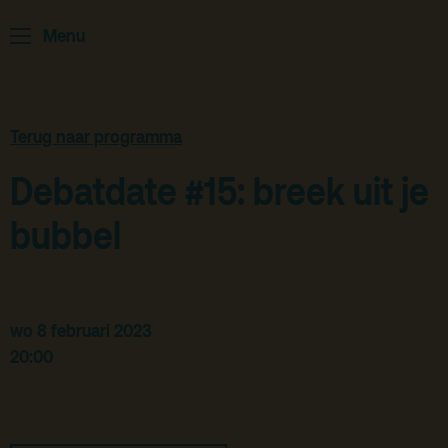
Menu
ArminiusTV
Podcast
Archief
Terug naar programma
Partners
Debatdate #15: breek uit je
Educatie
bubbel
Zaalverhuur
Zoeken
Alle zalen
wo 8 februari 2023
Evenementenlocatie
20:00
Debat organiseren
Offerte aanvragen