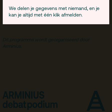
Russische sporters wil weren van de
We delen je gegevens met niemand, en je
Olympische Spelen zolang de oorlog duurt.
kan je altijd met één klik afmelden.
Media moeten zo neutraal mogelijk zijn.
Dit programma wordt georganiseerd door
Arminius.