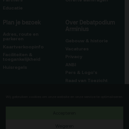
Educatie
Plan je bezoek
Over Debatpodium
Arminius
Adres, route en
parkeren
Gebouw & historie
Kaartverkoopinfo
Vacatures
Faciliteiten &
Privacy
toegankelijkheid
ANBI
Huisregels
Pers & Logo’s
Raad van Toezicht
Blijf op de hoogte
Contact
Wij gebruiken cookies om onze website en onze service te optimaliseren.
Team
Accepteren
Programmamakers
Weigeren