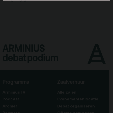
Programma
Zaalverhuur
ArminiusTV
Alle zalen
Podcast
Evenementenlocatie
Archief
Debat organiseren
Partners
Offerte aanvragen