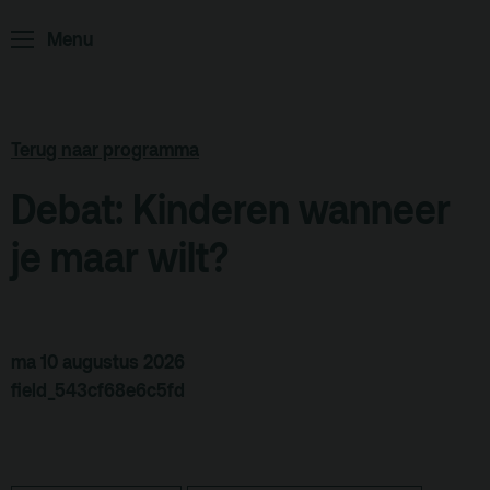
Menu
ArminiusTV
Podcast
Archief
Terug naar programma
Partners
Debat: Kinderen wanneer
Educatie
je maar wilt?
Zaalverhuur
Zoeken
Alle zalen
ma 10 augustus 2026
field_543cf68e6c5fd
Evenementenlocatie
Debat organiseren
Offerte aanvragen