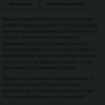
Plan je bezoek
Inschrijven nieuwsbrief
Terras
Plan je bezoek
Nieuwe mogelijkheden door het invriezen van
De Kerktuin
Adres, route en
eicellen! Miljoenen vrouwen in Nederland krijgen
parkeren
een nieuwe, belangrijke keuze. Sinds kort is het
mogelijk om eicellen te laten invriezen.
Kaartverkoopinfo
Momenteel wordt de techniek nog vooral
Faciliteiten &
toegepast bij zieke vrouwen die door ziekte of
toegankelijkheid
de behandeling hiervan onvruchtbaar worden,
Huisregels
maar het kan ook toegepast worden om op
latere leeftijd nog kinderen te krijgen…
Over
Wanneer kan invriezen toegepast worden en
Debatpodium
voor welke vrouwen? Mag een carrière
Arminius
aanleiding zijn tot uitstel van zwangerschap?
Moet de behandeling in het basispakket?
Gebouw & historie