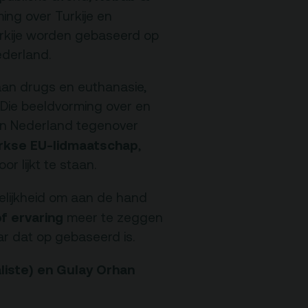
Programmamakers
ing over Turkije en
urkije worden gebaseerd op
ederland.
Nieuwsbrief
an drugs en euthanasie,
 Die beeldvorming over en
an Nederland tegenover
rkse EU-lidmaatschap
,
 lijkt te staan.
elijkheid om aan de hand
f ervaring
meer te zeggen
r dat op gebaseerd is.
aliste) en Gulay Orhan