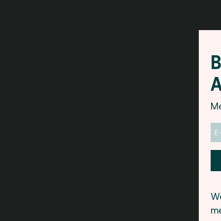
B
A
Me
We
me