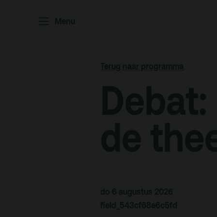
Home
P
Menu
Ar
Po
Terug naar programma
Arc
Debat:
Par
Ed
de the
Terras
Pl
do 6 augustus 2026
De Kerktuin
Adr
field_543cf68e6c5fd
pa