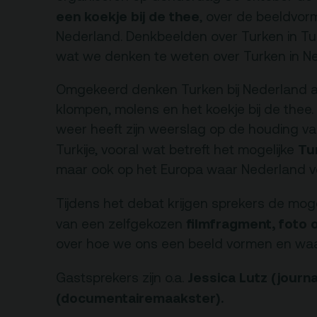
een koekje bij de thee
rtverkoopinfo
, over de beeldvorm
Gebouw & historie
Nederland. Denkbeelden over Turken in T
iliteiten &
Vacatures
wat we denken te weten over Turken in N
gankelijkheid
Privacy
sregels
Omgekeerd denken Turken bij Nederland a
ANBI
klompen, molens en het koekje bij de thee.
Pers & Logo’s
weer heeft zijn weerslag op de houding v
Tu
Turkije, vooral wat betreft het mogelijke
Raad van Toezicht
maar ook op het Europa waar Nederland voor
Tijdens het debat krijgen sprekers de mog
filmfragment, foto o
van een zelfgekozen
over hoe we ons een beeld vormen en waa
Jessica Lutz (journ
Gastsprekers zijn o.a.
(documentairemaakster).