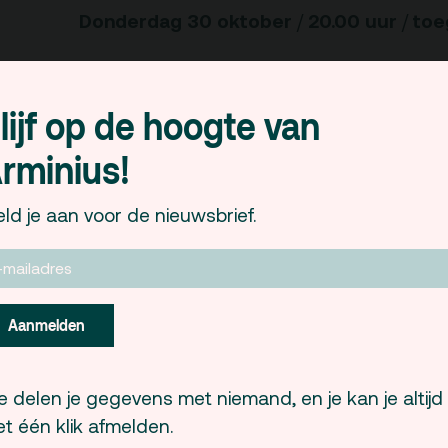
Donderdag 30 oktober
20.00 uur
toe
/
/
Voor meer informatie en het definitieve pr
lijf op de hoogte van
www.turkije-instituut.nl/Agenda/2008/okto
rminius!
www.fatusch.nl
www.kosmopolisrotterdam.nl
ld je aan voor de nieuwsbrief.
Aanmelden
 delen je gegevens met niemand, en je kan je altijd
t één klik afmelden.