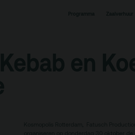
rogramma
Zaalverhuur
Programma
Zaalverhuur
miniusTV
Alle zalen
dcast
Evenementenlocatie
hief
Debat organiseren
 Kebab en Koe
tners
Offerte aanvragen
ucatie
e
an je bezoek
Over
Debatpodium
es, route en
Kosmopolis Rotterdam, Fatusch Productions
Arminius
rkeren
organiseren op donderdag 30 oktober de 