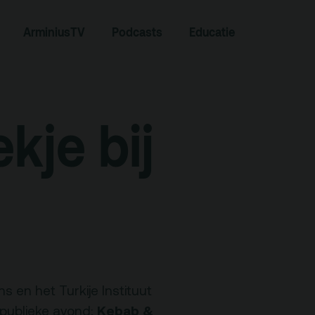
Zoeken
ArminiusTV
Podcasts
Educatie
kje bij
Contact
Team
 en het Turkije Instituut
Kebab &
publieke avond;