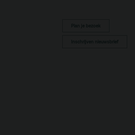
Kaa
Fac
toe
Plan je bezoek
Hui
Inschrijven nieuwsbrief