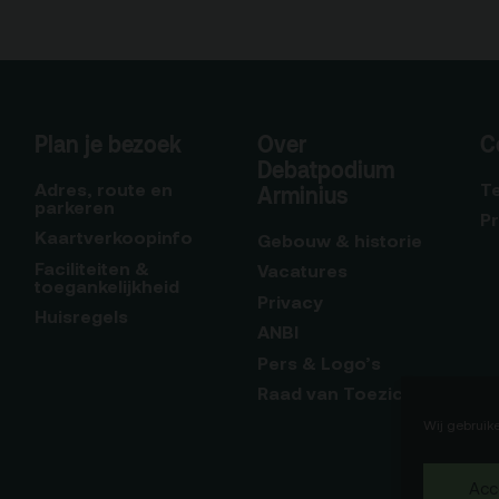
Plan je bezoek
Over
C
Debatpodium
Adres, route en
T
Arminius
parkeren
P
Kaartverkoopinfo
Gebouw & historie
Faciliteiten &
Vacatures
toegankelijkheid
Privacy
Huisregels
ANBI
Pers & Logo’s
Raad van Toezicht
Wij gebruik
Acc