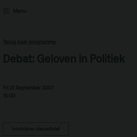
Home
Programma
Menu
ArminiusTV
Podcast
Archief
Terug naar programma
Partners
Debat: Geloven in Politiek
Educatie
Zaalverhuur
Zoeken
Fri 21 September 2007
15:00
Alle zalen
Evenementenlocatie
Debat organiseren
Inschrijven nieuwsbrief
Offerte aanvragen