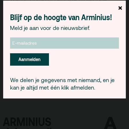
Gebouw & historie
×
Sprekers zijn o.a.:
Vacatures
Huub Oosterhuis
(priester/dichter en lijstduwer
Blijf op de hoogte van Arminius!
Herman Noordegraaf
van de SP) en
(Wiarda
Privacy
Meld je aan voor de nieuwsbrief.
Beckmanstichting, PvdA). Deze middag wordt
ANBI
mogelijk gemaakt door: SP, KASA, GCW, MARA,
SPIOR en PBR.
Pers & Logo’s
Raad van Toezicht
Aanvang 15.00 uur
Aanmelden
De toegang is gratis
Contact
We delen je gegevens met niemand, en je
kan je altijd met één klik afmelden.
Team
Programmamakers
Nieuwsbrief