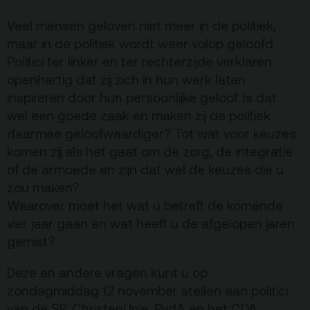
Veel mensen geloven niet meer in de politiek,
Terras
Plan je bezoek
maar in de politiek wordt weer volop geloofd.
Politici ter linker en ter rechterzijde verklaren
openhartig dat zij zich in hun werk laten
De Kerktuin
Adres, route en
parkeren
inspireren door hun persoonlijke geloof. Is dat
wel een goede zaak en maken zij de politiek
Kaartverkoopinfo
daarmee geloofwaardiger? Tot wat voor keuzes
Faciliteiten &
komen zij als het gaat om de zorg, de integratie
toegankelijkheid
of de armoede en zijn dat wel de keuzes die u
Huisregels
zou maken?
Waarover moet het wat u betreft de komende
vier jaar gaan en wat heeft u de afgelopen jaren
Over
gemist?
Debatpodium
Deze en andere vragen kunt u op
Arminius
zondagmiddag 12 november stellen aan politici
van de SP, ChristenUnie, PvdA en het CDA.