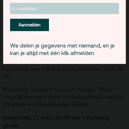
worden. Na deze “Kieswijzer Live” kunt u beter
kiezen, of u nu niet of wel stemt…
Luuk van Middelaar is columnist bij het NRC
Aanmelden
Handelsblad, veelgeprezen historicus en
invloedrijk politiek filosoof. Rinus van Schendelen
We delen je gegevens met niemand, en je
is hoogleraar politicologie aan de Erasmus
kan je altijd met één klik afmelden.
Universiteit en regelmatig te gast in het
programma Buitenhof. Jessica van Ruitenburg is
kandidaat voor het Europese parlement voor de
SP.
Moderatie: Elisabeth van den Hoogen. Mede
mogelijk gemaakt door het Europafonds van het
Ministerie van Buitenlandse Zaken.
Woensdag 27 mei / 20:00 uur / Toegang
gratis