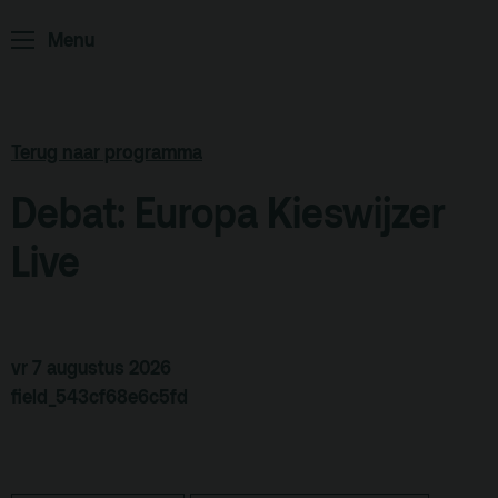
ArminiusTV
Menu
Podcast
Archief
Terug naar programma
Partners
Educatie
Debat: Europa Kieswijzer
Live
Zaalverhuur
Zoeken
Alle zalen
vr 7 augustus 2026
Evenementenlocatie
field_543cf68e6c5fd
Debat organiseren
Offerte aanvragen