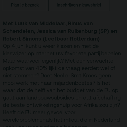
Plan je bezoek
Inschrijven nieuwsbrief
Terras
Plan je bezoek
Met Luuk van Middelaar, Rinus van
De Kerktuin
Adres, route en
parkeren
Schendelen, Jessica van Ruitenburg
(SP) en
Robert Simons (Leefbaar Rotterdam)
Kaartverkoopinfo
Op 4 juni kunt u weer kiezen en met de
Faciliteiten &
kieswijzer op internet uw favoriete partij bepalen.
toegankelijkheid
Maar waarvoor eigenlijk? Met een verwachte
Huisregels
opkomst van 40% lijkt de vraag eerder: wel of
niet stemmen? Doet Neelie-Smit Kroes geen
mooi werk met haar miljardenboetes? Is het
Over
waar dat de helft van het budget van de EU op
Debatpodium
gaat aan landbouwsubsidies en dat afschaffing
Arminius
de beste ontwikkelingshulp voor Afrika zou zijn?
Heeft de EU meer gevoel voor
wereldproblemen
als het milieu, die in Nederland
Gebouw & historie