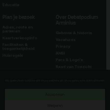
Educatie
Plan je bezoek
Over Debatpodium
Arminius
Adres, route en
parkeren
Gebouw & historie
Kaartverkoopinfo
Vacatures
Faciliteiten &
Privacy
toegankelijkheid
ANBI
Huisregels
Pers & Logo’s
Raad van Toezicht
Blijf op de hoogte
Contact
Wij gebruiken cookies om onze website en onze service te optimaliseren.
Team
Accepteren
Programmamakers
Weigeren