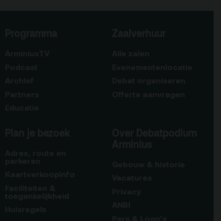
Programma
Zaalverhuur
ArminiusTV
Alle zalen
Podcast
Evenementenlocatie
Archief
Debat organiseren
Partners
Offerte aanvragen
Educatie
Plan je bezoek
Over Debatpodium
Arminius
Adres, route en
parkeren
Gebouw & historie
Kaartverkoopinfo
Vacatures
Faciliteiten &
Privacy
toegankelijkheid
ANBI
Huisregels
Pers & Logo’s