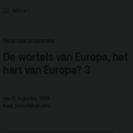
Home
Programma
Menu
ArminiusTV
Podcast
Terug naar programma
Archief
Partners
De wortels van Europa, het
Educatie
hart van Europa? 3
Zaalverhuur
Zoeken
ma 10 augustus 2026
Alle zalen
field_543cf68e6c5fd
Evenementenlocatie
Debat organiseren
Offerte aanvragen