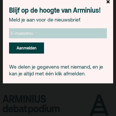
×
Gebouw & historie
met waarden, die in oorsprong christelijk
Blijf op de hoogte van Arminius!
genoemd kunnen worden?
Vacatures
Meld je aan voor de nieuwsbrief.
Privacy
Na de lezing is er ruimte voor vragen en gesprek
onder het genot van een borrel.
ANBI
woensdag 3 november 2010 | 20.00 uur |
Pers & Logo’s
Aanmelden
toegang gratis
Raad van Toezicht
We delen je gegevens met niemand, en je
Contact
kan je altijd met één klik afmelden.
Team
Programmamakers
Nieuwsbrief