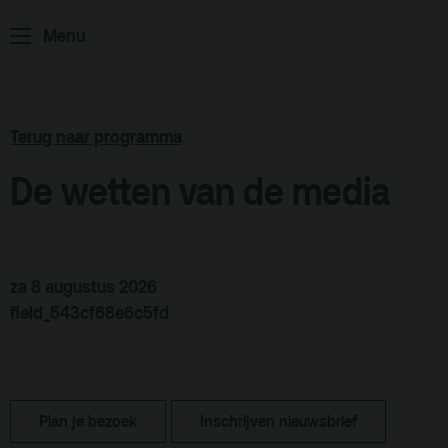
Menu
ArminiusTV
Podcast
Archief
Terug naar programma
Partners
De wetten van de media
Educatie
Zaalverhuur
Zoeken
za 8 augustus 2026
field_543cf68e6c5fd
Alle zalen
Evenementenlocatie
Debat organiseren
Plan je bezoek
Inschrijven nieuwsbrief
Offerte aanvragen