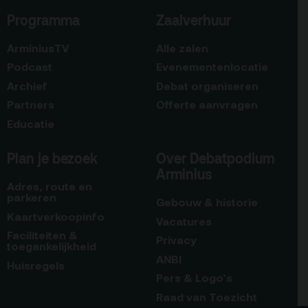
Programma
Zaalverhuur
ArminiusTV
Alle zalen
Podcast
Evenementenlocatie
Archief
Debat organiseren
Partners
Offerte aanvragen
Educatie
Plan je bezoek
Over Debatpodium
Arminius
Adres, route en
parkeren
Gebouw & historie
Kaartverkoopinfo
Vacatures
Faciliteiten &
Privacy
toegankelijkheid
ANBI
Huisregels
Pers & Logo’s
Raad van Toezicht