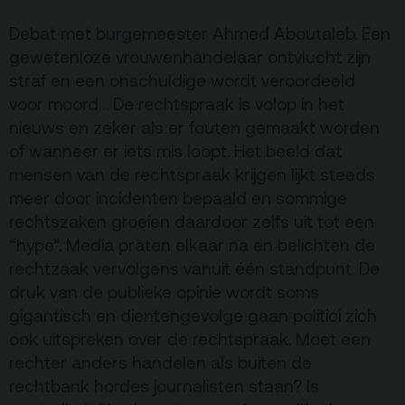
Terras
Plan je bezoek
Debat met burgemeester Ahmed Aboutaleb. Een
gewetenloze vrouwenhandelaar ontvlucht zijn
straf en een onschuldige wordt veroordeeld
De Kerktuin
Adres, route en
voor moord… De rechtspraak is volop in het
parkeren
nieuws en zeker als er fouten gemaakt worden
Kaartverkoopinfo
of wanneer er iets mis loopt. Het beeld dat
mensen van de rechtspraak krijgen lijkt steeds
Faciliteiten &
toegankelijkheid
meer door incidenten bepaald en sommige
rechtszaken groeien daardoor zelfs uit tot een
Huisregels
“hype”. Media praten elkaar na en belichten de
rechtzaak vervolgens vanuit één standpunt. De
Over
druk van de publieke opinie wordt soms
Debatpodium
gigantisch en dientengevolge gaan politici zich
ook uitspreken over de rechtspraak. Moet een
Arminius
rechter anders handelen als buiten de
rechtbank hordes journalisten staan? Is
Gebouw & historie