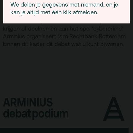
We delen je gegevens met niemand, en je
de rechtbank. Bezoekers kunnen nagespeelde
kan je altijd met één klik afmelden.
demonstratiezittingen bijwonen, een rondleiding
door de Parketpolitie in het cellencomplex
krijgen of deelnemen aan het spel ‘cybercrime’.
Arminius organiseert i.s.m Rechtbank Rotterdam
binnen dit kader dit debat wat u kunt bijwonen.