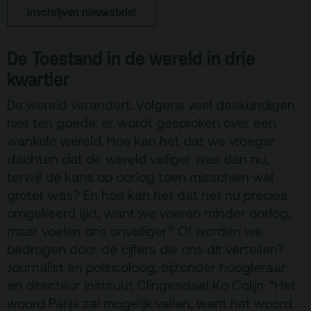
Inschrijven nieuwsbrief
Terras
Plan je bezoek
De Toestand in de wereld in drie
De Kerktuin
Adres, route en
kwartier
parkeren
Kaartverkoopinfo
De wereld verandert. Volgens veel deskundigen
niet ten goede: er wordt gesproken over een
Faciliteiten &
wankele wereld. Hoe kan het dat we vroeger
toegankelijkheid
dachten dat de wereld veiliger was dan nu,
Huisregels
terwijl de kans op oorlog toen misschien wel
groter was? En hoe kan het dat het nu precies
Over
omgekeerd lijkt, want we voeren minder oorlog,
maar voelen ons onveiliger? Of worden we
Debatpodium
bedrogen door de cijfers die ons dit vertellen?
Arminius
Journalist en politicoloog, bijzonder hoogleraar
en directeur Instituut Clingendael Ko Colijn: “Het
Gebouw & historie
woord Parijs zal mogelijk vallen, want het woord