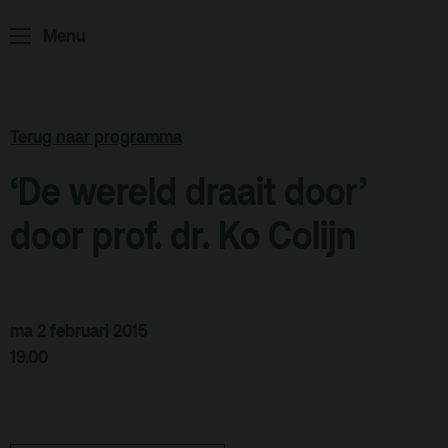
ArminiusTV
Menu
Podcast
Archief
Terug naar programma
Partners
‘De wereld draait door’
Educatie
door prof. dr. Ko Colijn
Zaalverhuur
Zoeken
Alle zalen
ma 2 februari 2015
Evenementenlocatie
19.00
Debat organiseren
Offerte aanvragen