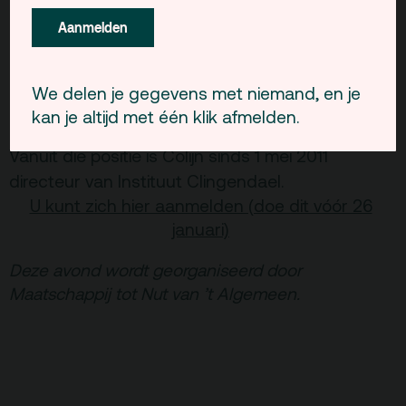
en journaals. Sinds 2006 is Colijn verbonden aan
Aanmelden
de Erasmus Universiteit als bijzonder hoogleraar
internationale betrekkingen, specifiek op het
gebied van mondiale veiligheidsvraagstukken.
We delen je gegevens met niemand, en je
Deze leerstoel is ingesteld door het Nederlands
kan je altijd met één klik afmelden.
Genootschap voor Internationale Zaken (NGIZ).
Vanuit die positie is Colijn sinds 1 mei 2011
directeur van Instituut Clingendael.
U kunt zich hier aanmelden (doe dit vóór 26
januari)
Deze avond wordt georganiseerd door
Maatschappij tot Nut van ’t Algemeen.