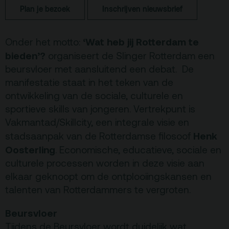
Plan je bezoek
Inschrijven nieuwsbrief
Terras
Plan je bezoek
‘Wat heb jij Rotterdam te
Onder het motto:
De Kerktuin
Adres, route en
bieden’?
organiseert de Slinger Rotterdam een
parkeren
beursvloer met aansluitend een debat. De
Kaartverkoopinfo
manifestatie staat in het teken van de
ontwikkeling van de sociale, culturele en
Faciliteiten &
toegankelijkheid
sportieve skills van jongeren. Vertrekpunt is
Vakmantad/Skillcity, een integrale visie en
Huisregels
Henk
stadsaanpak van de Rotterdamse filosoof
Oosterling
. Economische, educatieve, sociale en
Over
culturele processen worden in deze visie aan
Debatpodium
elkaar geknoopt om de ontplooiingskansen en
talenten van Rotterdammers te vergroten.
Arminius
Beursvloer
Gebouw & historie
Tijdens de Beursvloer wordt duidelijk wat