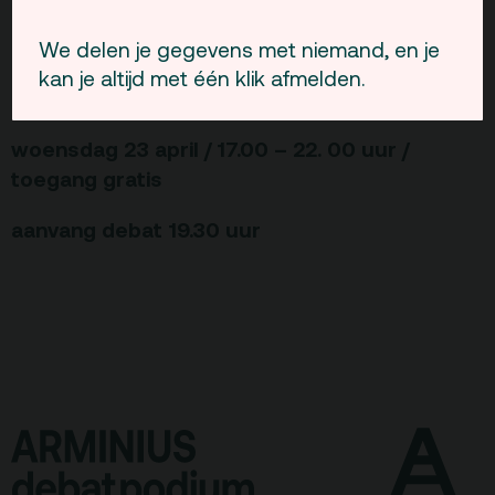
schaduwpanel.
We delen je gegevens met niemand, en je
Meer informatie en een overzicht van het totale
kan je altijd met één klik afmelden.
programma op:
www.rotterdam.slinger.nu
woensdag 23 april / 17.00 – 22. 00 uur /
toegang gratis
aanvang debat 19.30 uur