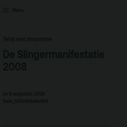
Menu
ArminiusTV
Podcast
Archief
Terug naar programma
Partners
De Slingermanifestatie
Educatie
2008
Zaalverhuur
Zoeken
Alle zalen
zo 9 augustus 2026
Evenementenlocatie
field_543cf68e6c5fd
Debat organiseren
Offerte aanvragen