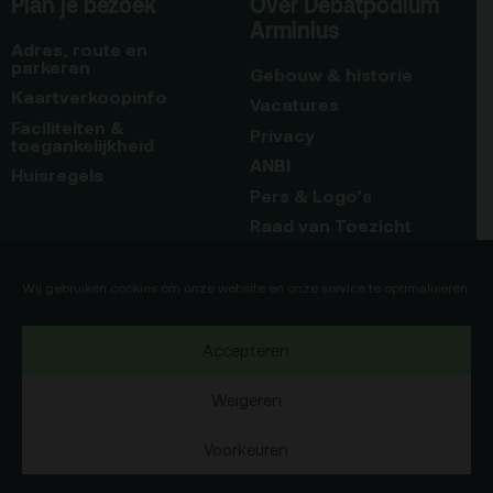
Plan je bezoek
Over Debatpodium
Arminius
Adres, route en
parkeren
Gebouw & historie
Kaartverkoopinfo
Vacatures
Faciliteiten &
Privacy
toegankelijkheid
ANBI
Huisregels
Pers & Logo’s
Raad van Toezicht
Blijf op de hoogte
Contact
Wij gebruiken cookies om onze website en onze service te optimaliseren.
Team
Accepteren
Programmamakers
Weigeren
Voorkeuren
Copyright Debatpodium Arminius 2020
75b
Okaia
Website door
en