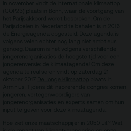
In november vindt de internationale klimaattop
Terras
Plan je bezoek
(COP23) plaats in Bonn, waar de voortgang van
het
Parijsakkoord
wordt besproken. Om de
De Kerktuin
Adres, route en
Parijsdoelen in Nederland te behalen is in 2016
parkeren
de Energieagenda opgesteld. Deze agenda is
volgens velen echter nog lang niet ambitieus
Kaartverkoopinfo
genoeg. Daarom is het volgens verschillende
Faciliteiten &
jongerenorganisaties de hoogste tijd voor een
toegankelijkheid
jongerenversie: de klimaatagenda! Om deze
Huisregels
agenda te realiseren vindt op zaterdag 21
oktober 2017
De Jonge Klimaattop
plaats in
Arminius. Tijdens dit inspirerende congres komen
Over
jongeren, vertegenwoordigers van
Debatpodium
jongerenorganisaties en experts samen om hun
Arminius
input te geven voor deze klimaatagenda.
Hoe ziet onze maatschappij er in 2050 uit? Wat
Gebouw & historie
is de impact van klimaatverandering op onze