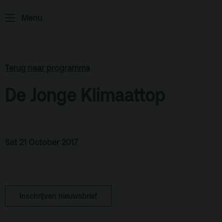
ArminiusTV
Menu
Podcast
Archief
Terug naar programma
Partners
De Jonge Klimaattop
Educatie
Zaalverhuur
Zoeken
Sat 21 October 2017
Alle zalen
Evenementenlocatie
Debat organiseren
Inschrijven nieuwsbrief
Offerte aanvragen