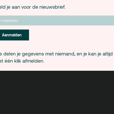
21.05 Vragen
ld je aan voor de nieuwsbrief.
21.30 Borrel, informele vragen en maken van
22.30 Einde
Meer informatie op
www.dederdekamer.or
Aanmelden
Donderdag 29 mei / 19.00 uur-22.30 uur 
 delen je gegevens met niemand, en je kan je altijd
t één klik afmelden.