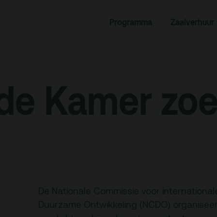
rogramma
Zaalverhuur
Programma
Zaalverhuur
miniusTV
Alle zalen
dcast
Evenementenlocatie
de Kamer zoe
hief
Debat organiseren
tners
Offerte aanvragen
ucatie
an je bezoek
Over
De Nationale Commissie voor internationa
Debatpodium
Duurzame Ontwikkeling
(NCDO) organiseer
es, route en
Arminius