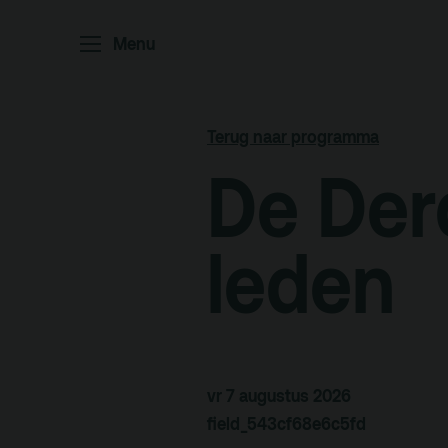
Home
P
Menu
Ar
Po
Terug naar programma
De Der
Arc
Par
leden
Ed
Terras
Pl
vr 7 augustus 2026
field_543cf68e6c5fd
De Kerktuin
Adr