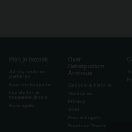
Plan je bezoek
Over
C
Debatpodium
Adres, route en
T
Arminius
parkeren
P
Kaartverkoopinfo
Gebouw & historie
Faciliteiten &
Vacatures
toegankelijkheid
Privacy
Huisregels
ANBI
Pers & Logo’s
Raad van Toezicht