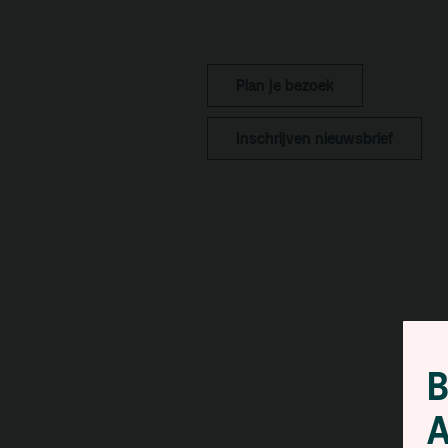
pa
Kaa
Fac
Plan je bezoek
toe
Inschrijven nieuwsbrief
Hui
B
A