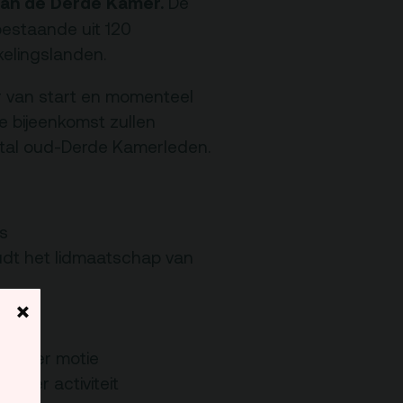
an de Derde Kamer.
De
Programmamakers
bestaande uit 120
kelingslanden.
Nieuwsbrief
r van start en momenteel
e bijeenkomst zullen
tal oud-Derde Kamerleden.
’s
udt het lidmaatschap van
×
”
7 over motie
 over activiteit