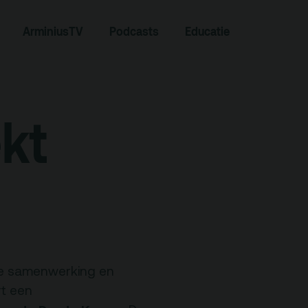
Zoeken
ArminiusTV
Podcasts
Educatie
kt
Contact
le samenwerking en
t een
Team