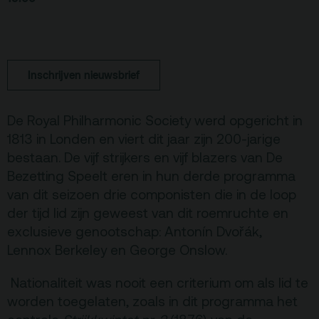
Terras
Plan je bezoek
De Kerktuin
Adres, route en
Inschrijven nieuwsbrief
parkeren
Kaartverkoopinfo
De Royal Philharmonic Society werd opgericht in
1813 in Londen en viert dit jaar zijn 200-jarige
Faciliteiten &
toegankelijkheid
bestaan. De vijf strijkers en vijf blazers van De
Bezetting Speelt eren in hun derde programma
Huisregels
van dit seizoen drie componisten die in de loop
der tijd lid zijn geweest van dit roemruchte en
Over
exclusieve genootschap: Antonín Dvořák,
Debatpodium
Lennox Berkeley en George Onslow.
Arminius
Nationaliteit was nooit een criterium om als lid te
worden toegelaten, zoals in dit programma het
Gebouw & historie