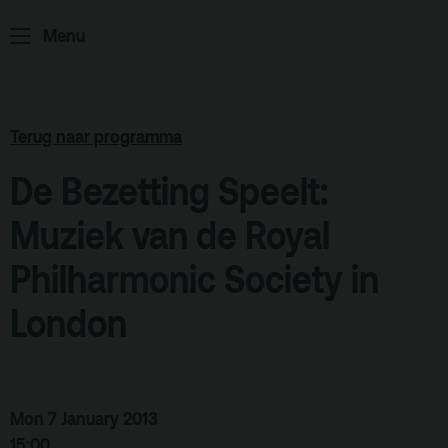
Menu
ArminiusTV
Podcast
Archief
Terug naar programma
Partners
De Bezetting Speelt:
Educatie
Muziek van de Royal
Zaalverhuur
Zoeken
Philharmonic Society in
London
Alle zalen
Evenementenlocatie
Debat organiseren
Mon 7 January 2013
Offerte aanvragen
15:00