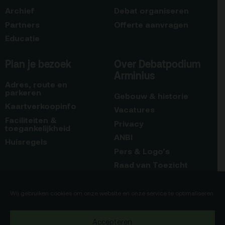
Archief
Debat organiseren
Partners
Offerte aanvragen
Educatie
Plan je bezoek
Over Debatpodium
Arminius
Adres, route en
parkeren
Gebouw & historie
Kaartverkoopinfo
Vacatures
Faciliteiten &
Privacy
toegankelijkheid
ANBI
Huisregels
Pers & Logo’s
Raad van Toezicht
Blijf op de hoogte
Contact
Wij gebruiken cookies om onze website en onze service te optimaliseren.
Team
Accepteren
Programmamakers