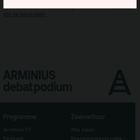
een half uur voor aanvang bij de kassa.
Klik hier
om te bestellen.
Programma
Zaalverhuur
ArminiusTV
Alle zalen
Podcast
Evenementenlocatie