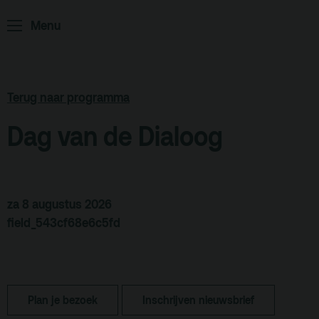
Menu
ArminiusTV
Podcast
Archief
Terug naar programma
Partners
Dag van de Dialoog
Educatie
Zaalverhuur
Zoeken
za 8 augustus 2026
field_543cf68e6c5fd
Alle zalen
Evenementenlocatie
Debat organiseren
Plan je bezoek
Inschrijven nieuwsbrief
Offerte aanvragen