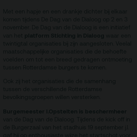
Terras
Plan je bezoek
Met een hapje en een drankje dichter bij elkaar
komen tijdens De Dag van de Dialoog op 2 en 3
november. De Dag van de Dialoog is een initiatief
De Kerktuin
Adres, route en
platform Stichting in Dialoog
van het
waar een
parkeren
twintigtal organisaties bij zijn aangesloten. Veelal
Kaartverkoopinfo
maatschappelijke organisaties die de behoefte
voelden om tot een breed gedragen ontmoeting
Faciliteiten &
toegankelijkheid
tussen Rotterdamse burgers te komen.
Huisregels
Ook zij het organisaties die de samenhang
tussen de verschillende Rotterdamse
Over
bevolkingsgroepen willen versterken.
Debatpodium
Burgemeester I.Opstelten is beschermheer
Arminius
van de Dag van de Dialoog. Tijdens de kick off in
de Burgerzaal van het stadhuis 19 september j.l.
Gebouw & historie
gaf hij op enthousiaste wijze het startschot voor