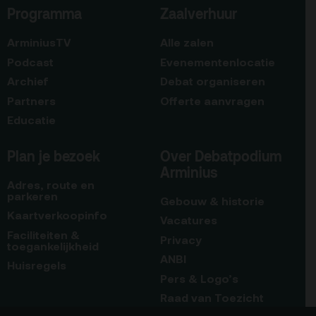
Programma
Zaalverhuur
ArminiusTV
Alle zalen
Podcast
Evenementenlocatie
Archief
Debat organiseren
Partners
Offerte aanvragen
Educatie
Plan je bezoek
Over Debatpodium
Arminius
Adres, route en
parkeren
Gebouw & historie
Kaartverkoopinfo
Vacatures
Faciliteiten &
Privacy
toegankelijkheid
ANBI
Huisregels
Pers & Logo’s
Raad van Toezicht