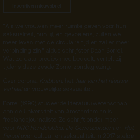
Inschrijven nieuwsbrief
De Kerktuin
Adres, route en
parkeren
“Als we vrouwen meer ruimte geven voor hun
Kaartverkoopinfo
seksualiteit, hun lijf, en gevoelens, zullen we
meer leven met de circulaire tijd en zal er meer
Faciliteiten &
verbinding zijn.” aldus schrijfster Daan Borrel.
toegankelijkheid
Wat ze daar precies mee bedoelt, vertelt zij
Huisregels
tijdens d
eze zesde Zomerzondaglezing.
Over corona,
Krabben
, het
Jaar van het nieuwe
Over
verhaal
en
vrouwelijke seksualiteit.
Debatpodium
Arminius
Borrel (1990) studeerde literatuurwetenschap
aan de Universiteit van Amsterdam en is
freelancejournaliste. Ze schrijft onder meer
Gebouw & historie
voor
NRC Handelsblad
,
De Correspondent
en
Het
Vacatures
Parool
over cultuur en seksualiteit. In 2017 stelde