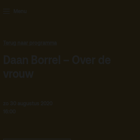
Podcast
Menu
Archief
Partners
Terug naar programma
Educatie
Daan Borrel – Over de
Zaalverhuur
Zoeken
vrouw
Alle zalen
Evenementenlocatie
zo 30 augustus 2020
Debat organiseren
16:00
Offerte aanvragen
Terras
Plan je bezoek