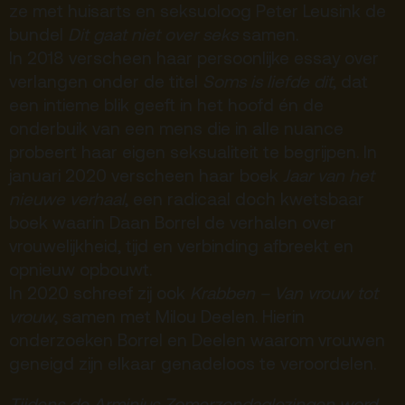
ze met huisarts en seksuoloog Peter Leusink de
Privacy
bundel
Dit gaat niet over seks
samen.
ANBI
In 2018 verscheen haar persoonlijke essay over
verlangen onder de titel
Soms is liefde dit
, dat
Pers & Logo’s
een intieme blik geeft in het hoofd én de
Raad van Toezicht
onderbuik van een mens die in alle nuance
probeert haar eigen seksualiteit te begrijpen. In
Contact
januari 2020 verscheen haar boek
Jaar van het
nieuwe verhaal
, een radicaal doch kwetsbaar
boek waarin Daan Borrel de verhalen over
Team
vrouwelijkheid, tijd en verbinding afbreekt en
Programmamakers
opnieuw opbouwt.
Nieuwsbrief
In 2020 schreef zij ook
Krabben – Van vrouw tot
vrouw
, samen met Milou Deelen.
Hierin
onderzoeken Borrel en Deelen waarom vrouwen
geneigd zijn elkaar genadeloos te veroordelen.
Tijdens de Arminius Zomerzondaglezingen word