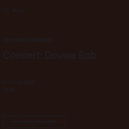
Menu
ArminiusTV
Podcast
Archief
Terug naar programma
Partners
Concert: Douwe Bob
Educatie
Zaalverhuur
Zoeken
vr 27 mei 2022
20:30
Alle zalen
Evenementenlocatie
Debat organiseren
Inschrijven nieuwsbrief
Offerte aanvragen