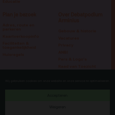
Educatie
Plan je bezoek
Over Debatpodium
Arminius
Adres, route en
parkeren
Gebouw & historie
Kaartverkoopinfo
Vacatures
Faciliteiten &
Privacy
toegankelijkheid
ANBI
Huisregels
Pers & Logo’s
Raad van Toezicht
Blijf op de hoogte
Contact
Wij gebruiken cookies om onze website en onze service te optimaliseren.
Team
Accepteren
Programmamakers
Weigeren