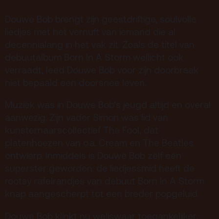
Douwe Bob brengt zijn geestdriftige, soulvolle
Terras
Plan je bezoek
liedjes met het vernuft van iemand die al
decennialang in het vak zit. Zoals de titel van
De Kerktuin
Adres, route en
debuutalbum Born In A Storm wellicht ook
parkeren
verraadt, leed Douwe Bob voor zijn doorbraak
Kaartverkoopinfo
niet bepaald een doorsnee leven.
Faciliteiten &
Muziek was in Douwe Bob’s jeugd altijd en overal
toegankelijkheid
aanwezig. Zijn vader Simon was lid van
Huisregels
kunsternaarscollectief The Fool, dat
platenhoezen van o.a. Cream en The Beatles
ontwierp. Inmiddels is Douwe Bob zelf een
Over
superster geworden: de liedjessmid heeft de
Debatpodium
rootsy rafelrandjes van debuut Born In A Storm
Arminius
knap aangescherpt tot een breder popgeluid.
Douwe Bob klinkt nu weliswaar toegankelijker,