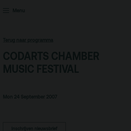
Home
Programma
Menu
ArminiusTV
Podcast
Terug naar programma
Archief
CODARTS CHAMBER
Partners
MUSIC FESTIVAL
Educatie
Zaalverhuur
Zoeken
Mon 24 September 2007
Alle zalen
Evenementenlocatie
Debat organiseren
Inschrijven nieuwsbrief