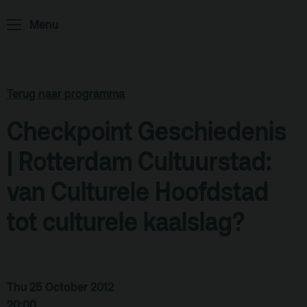
ArminiusTV
Menu
Podcast
Archief
Terug naar programma
Partners
Educatie
Checkpoint Geschiedenis
| Rotterdam Cultuurstad:
Zaalverhuur
Zoeken
van Culturele Hoofdstad
Alle zalen
tot culturele kaalslag?
Evenementenlocatie
Debat organiseren
Offerte aanvragen
Thu 25 October 2012
20:00