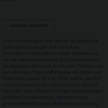
Terras
Plan je bezoek
De Kerktuin
Adres, route en
parkeren
Inschrijven nieuwsbrief
Kaartverkoopinfo
Zowel de landelijke overheid als de gemeente
Faciliteiten &
Rotterdam bezuinigen flink op cultuur.
toegankelijkheid
Checkpoint Geschiedenis maakt de balans op
Huisregels
van de culturele ontwikkeling in Rotterdam van
de afgelopen decennia. In het boek ‘Dromen van
Over
een Metropool’ beschrijft Patricia van Ulzen hoe
Rotterdam tussen 1970 en 2001 werkte aan het
Debatpodium
culturele karakter van een metropool. De stad
Arminius
verandert van zelfbeeld en krijgt grootstedelijke
ambities. Creatievelingen, gesteund door
Gebouw & historie
gemeentebeleid, geven Rotterdam een stevig