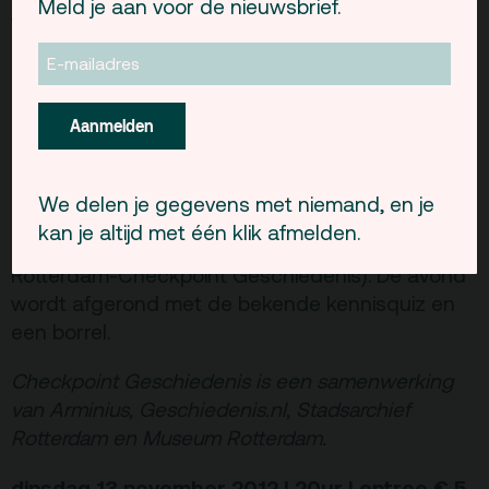
Meld je aan voor de nieuwsbrief.
festivals? Of laat de cultuurgeschiedenis van de
afgelopen 40 jaar zien hoe de droom van een
metropool veranderde in een ‘Urban Culture’?
Aanmelden
Patricia van Ulzen
geeft een lezing over de
Johan
periode 1970 – 2001, waarna met haar,
Moerman
Ari Versluis
(Rotterdam Festivals) en
We delen je gegevens met niemand, en je
(fotograaf) de balans wordt opgemaakt.
kan je altijd met één klik afmelden.
Jacques Börger
Gespreksleider is
(Museum
Rotterdam-Checkpoint Geschiedenis). De avond
wordt afgerond met de bekende kennisquiz en
een borrel.
Checkpoint Geschiedenis is een samenwerking
van Arminius, Geschiedenis.nl, Stadsarchief
Rotterdam en Museum Rotterdam.
dinsdag 13 november 2012 | 20ur | entree € 5