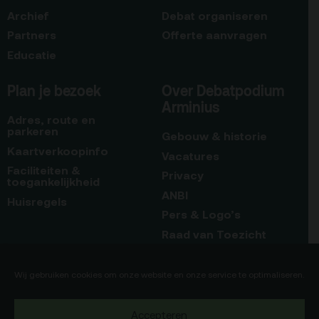
Archief
Debat organiseren
Partners
Offerte aanvragen
Educatie
Plan je bezoek
Over Debatpodium
Arminius
Adres, route en
parkeren
Gebouw & historie
Kaartverkoopinfo
Vacatures
Faciliteiten &
Privacy
toegankelijkheid
ANBI
Huisregels
Pers & Logo’s
Raad van Toezicht
Blijf op de hoogte
Contact
Wij gebruiken cookies om onze website en onze service te optimaliseren.
Team
Accepteren
Programmamakers