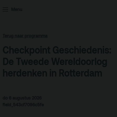
Home
Programma
Menu
ArminiusTV
Podcast
Archief
Terug naar programma
Partners
Checkpoint Geschiedenis:
Educatie
De Tweede Wereldoorlog
Zaalverhuur
herdenken in Rotterdam
Zoeken
Alle zalen
Evenementenlocatie
do 6 augustus 2026
field_543cf7096c5fe
Debat organiseren
Offerte aanvragen