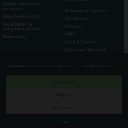
Adres, route en
parkeren
Gebouw & historie
Kaartverkoopinfo
Vacatures
Faciliteiten &
Privacy
toegankelijkheid
ANBI
Huisregels
Pers & Logo’s
Raad van Toezicht
Blijf op de hoogte
Contact
Wij gebruiken cookies om onze website en onze service te optimaliseren.
Team
Accepteren
Programmamakers
Weigeren
Voorkeuren
Copyright Debatpodium Arminius 2020
75b
Okaia
Website door
en
Privacy