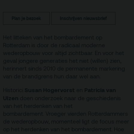
Terras
Plan je bezoek
Plan je bezoek
Inschrijven nieuwsbrief
De Kerktuin
Adres, route en
Het litteken van het bombardement op
parkeren
Rotterdam is door de radicaal moderne
Kaartverkoopinfo
wederopbouw voor altijd zichtbaar. En voor het
geval jongere generaties het niet (willen) zien,
Faciliteiten &
toegankelijkheid
herinnert sinds 2010 de permanente markering
van de brandgrens hun daar wel aan.
Huisregels
Susan Hogervorst
Patricia van
Historici
en
Over
Ulzen
doen onderzoek naar de geschiedenis
van het herdenken van het
Debatpodium
bombardement. Vroeger vierden Rotterdammers
Arminius
de wederopbouw, momenteel ligt de focus meer
op het herdenken van het bombardement. Hoe