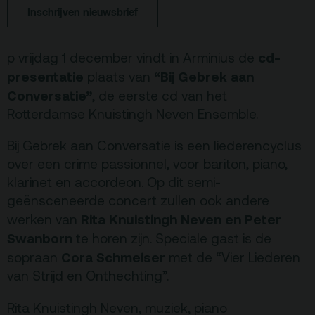
Inschrijven nieuwsbrief
Terras
Plan je bezoek
cd-
p vrijdag 1 december vindt in Arminius de
De Kerktuin
Adres, route en
presentatie
“Bij Gebrek aan
plaats van
parkeren
Conversatie”
, de eerste cd van het
Rotterdamse Knuistingh Neven Ensemble.
Kaartverkoopinfo
Faciliteiten &
Bij Gebrek aan Conversatie is een liederencyclus
toegankelijkheid
over een crime passionnel, voor bariton, piano,
klarinet en accordeon. Op dit semi-
Huisregels
geënsceneerde concert zullen ook andere
Rita Knuistingh Neven en Peter
werken van
Over
Swanborn
te horen zijn. Speciale gast is de
Debatpodium
Cora Schmeiser
sopraan
met de “Vier Liederen
Arminius
van Strijd en Onthechting”.
Rita Knuistingh Neven, muziek, piano