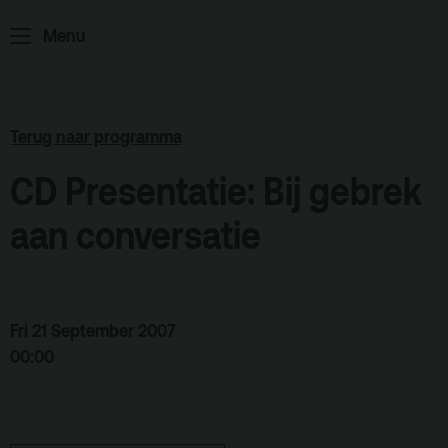
Menu
ArminiusTV
Podcast
Archief
Terug naar programma
Partners
CD Presentatie: Bij gebrek
Educatie
aan conversatie
Zaalverhuur
Zoeken
Alle zalen
Fri 21 September 2007
00:00
Evenementenlocatie
Debat organiseren
Offerte aanvragen