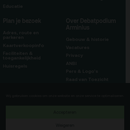
Educatie
Plan je bezoek
Over Debatpodium
Arminius
Adres, route en
parkeren
Gebouw & historie
Kaartverkoopinfo
Vacatures
Faciliteiten &
Privacy
toegankelijkheid
ANBI
Huisregels
Pers & Logo’s
Raad van Toezicht
Blijf op de hoogte
Contact
Wij gebruiken cookies om onze website en onze service te optimaliseren.
Team
Accepteren
Programmamakers
Weigeren