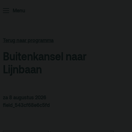
Home
Programma
Menu
ArminiusTV
Podcast
Terug naar programma
Archief
Buitenkansel naar
Partners
Lijnbaan
Educatie
Zaalverhuur
Zoeken
za 8 augustus 2026
Alle zalen
field_543cf68e6c5fd
Evenementenlocatie
Debat organiseren