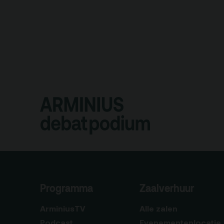
Programma
Zaalverhuur
ArminiusTV
Alle zalen
Podcast
Evenementenlocatie