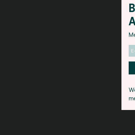
B
A
Me
We
me