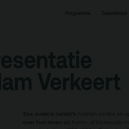
rogramma
Zaalverhuur
Programma
Zaalverhuur
miniusTV
Alle zalen
dcast
Evenementenlocatie
hief
Debat organiseren
esentatie
tners
Offerte aanvragen
ucatie
dam Verkeert
an je bezoek
Over
Debatpodium
Zes oudere holebi’s
hebben eerlijke en 
es, route en
over hun leven
als homo- of biseksuele m
Arminius
rkeren