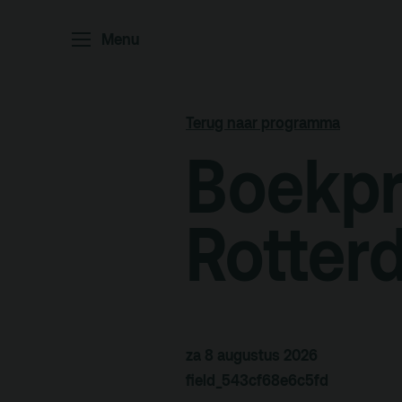
Home
P
Menu
Ar
Po
Terug naar programma
Arc
Boekpr
Par
Ed
Rotter
Terras
Pl
za 8 augustus 2026
field_543cf68e6c5fd
De Kerktuin
Adr
pa