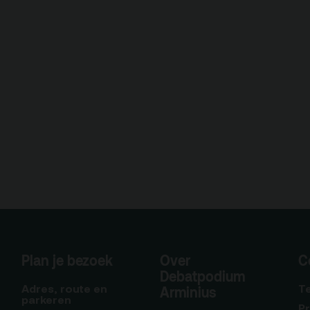
Plan je bezoek
Over
C
Debatpodium
Adres, route en
T
Arminius
parkeren
P