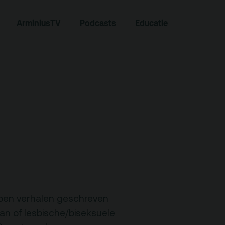
Zoeken
ArminiusTV
Podcasts
Educatie
Contact
open verhalen geschreven
Team
an of lesbische/biseksuele