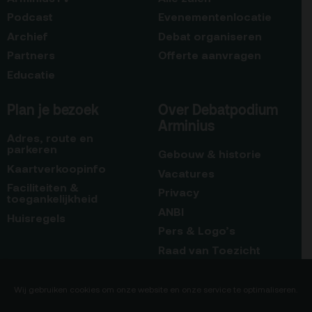
Podcast
Evenementenlocatie
Archief
Debat organiseren
Partners
Offerte aanvragen
Educatie
Plan je bezoek
Over Debatpodium
Arminius
Adres, route en
parkeren
Gebouw & historie
Kaartverkoopinfo
Vacatures
Faciliteiten &
Privacy
toegankelijkheid
ANBI
Huisregels
Pers & Logo’s
Raad van Toezicht
Blijf op de hoogte
Contact
Wij gebruiken cookies om onze website en onze service te optimaliseren.