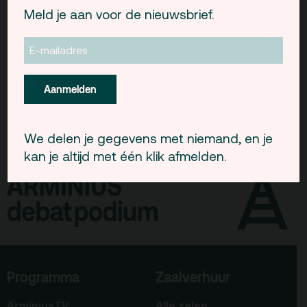
Gebouw & historie
Meld je aan voor de nieuwsbrief.
liggen veel oude ornamenten en de originelen
van de beelden aan de Westersingel. Die zullen
Vacatures
op een later moment worden tentoongesteld.
Privacy
Aanmelden
ANBI
Pers & Logo’s
We delen je gegevens met niemand, en je
Raad van Toezicht
kan je altijd met één klik afmelden.
Contact
Team
Programmamakers
Nieuwsbrief
Programma
Zaalverhuur
ArminiusTV
Alle zalen