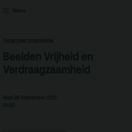
Home
Programma
Menu
ArminiusTV
Podcast
Terug naar programma
Archief
Beelden Vrijheid en
Partners
Educatie
Verdraagzaamheid
Zaalverhuur
Zoeken
Wed 26 September 2012
Alle zalen
10:30
Evenementenlocatie
Debat organiseren