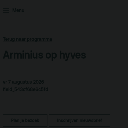
Home
Programma
Menu
ArminiusTV
Podcast
Terug naar programma
Archief
Arminius op hyves
Partners
Educatie
vr 7 augustus 2026
Zaalverhuur
Zoeken
field_543cf68e6c5fd
Alle zalen
Evenementenlocatie
Plan je bezoek
Inschrijven nieuwsbrief
Debat organiseren