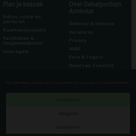
Plan je bezoek
Over Debatpodium
Arminius
Adres, route en
parkeren
Gebouw & historie
Kaartverkoopinfo
Vacatures
Faciliteiten &
Privacy
toegankelijkheid
ANBI
Huisregels
Pers & Logo’s
Raad van Toezicht
Blijf op de hoogte
Contact
Wij gebruiken cookies om onze website en onze service te optimaliseren.
Team
Accepteren
Programmamakers
Weigeren
Voorkeuren
Copyright Debatpodium Arminius 2020