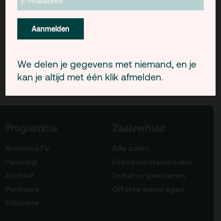
Gebouw & historie
Aanmelden
Vacatures
Privacy
We delen je gegevens met niemand, en je
ANBI
kan je altijd met één klik afmelden.
Pers & Logo’s
Raad van Toezicht
Programma
Zaalverhuur
Contact
ArminiusTV
Alle zalen
Podcast
Evenementenlocatie
Team
Archief
Debat organiseren
Programmamakers
Partners
Offerte aanvragen
Nieuwsbrief
Educatie