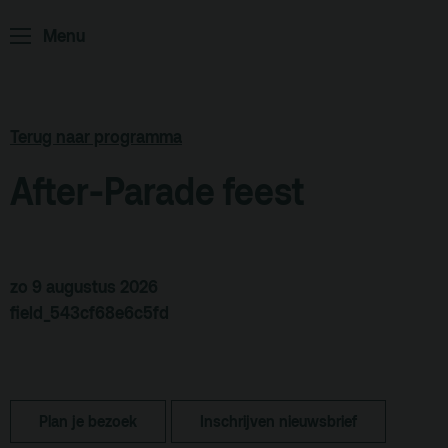
Home
Programma
Menu
ArminiusTV
Podcast
Terug naar programma
Archief
After-Parade feest
Partners
Educatie
Zaalverhuur
zo 9 augustus 2026
Zoeken
field_543cf68e6c5fd
Alle zalen
Evenementenlocatie
Debat organiseren
Plan je bezoek
Inschrijven nieuwsbrief