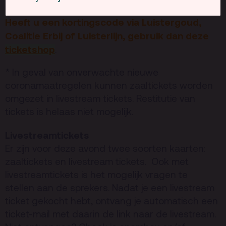
Heeft u een kortingscode via Luistergoud,
Coalitie Erbij of Luisterlijn, gebruik dan deze
ticketshop
.
* In geval van onverwachte nieuwe
coronamaatregelen kunnen zaaltickets worden
omgezet in livestream tickets. Restitutie van
tickets is helaas niet mogelijk.
Livestreamtickets
Er zijn voor deze avond twee soorten kaarten:
zaaltickets en livestream tickets. Ook met
livestreamtickets is het mogelijk vragen te
stellen aan de sprekers. Nadat je een livestream
ticket gekocht hebt, ontvang je automatisch een
ticket-mail met daarin de link naar de livestream.