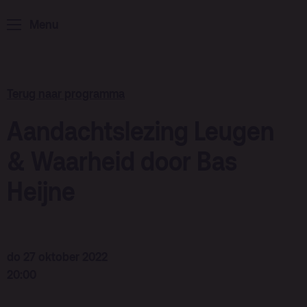
ArminiusTV
Menu
Podcast
Archief
Partners
Terug naar programma
Educatie
Aandachtslezing Leugen
Zaalverhuur
Zoeken
& Waarheid door Bas
Heijne
Alle zalen
Evenementenlocatie
Debat organiseren
do 27 oktober 2022
Offerte aanvragen
20:00