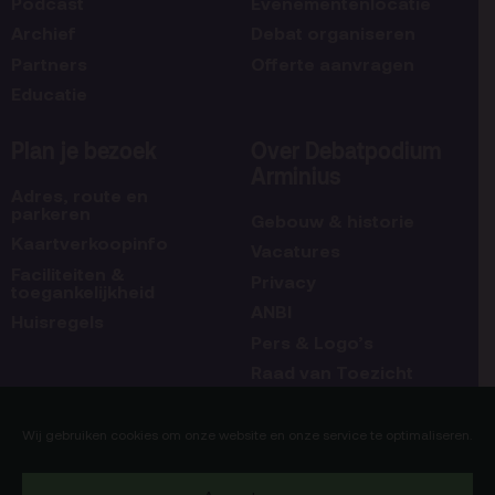
Podcast
Evenementenlocatie
Archief
Debat organiseren
Partners
Offerte aanvragen
Educatie
Plan je bezoek
Over Debatpodium
Arminius
Adres, route en
parkeren
Gebouw & historie
Kaartverkoopinfo
Vacatures
Faciliteiten &
Privacy
toegankelijkheid
ANBI
Huisregels
Pers & Logo’s
Raad van Toezicht
Blijf op de hoogte
Contact
Wij gebruiken cookies om onze website en onze service te optimaliseren.
Team