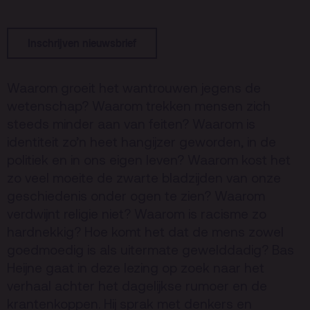
Terras
Plan je bezoek
De Kerktuin
Adres, route en
Inschrijven nieuwsbrief
parkeren
Kaartverkoopinfo
Waarom groeit het wantrouwen jegens de
wetenschap? Waarom trekken mensen zich
Faciliteiten &
toegankelijkheid
steeds minder aan van feiten? Waarom is
identiteit zo’n heet hangijzer geworden, in de
Huisregels
politiek en in ons eigen leven? Waarom kost het
zo veel moeite de zwarte bladzijden van onze
Over
geschiedenis onder ogen te zien? Waarom
Debatpodium
verdwijnt religie niet? Waarom is racisme zo
hardnekkig? Hoe komt het dat de mens zowel
Arminius
goedmoedig is als uitermate gewelddadig? Bas
Heijne gaat in deze lezing op zoek naar het
Gebouw & historie
verhaal achter het dagelijkse rumoer en de
Vacatures
krantenkoppen. Hij sprak met denkers en