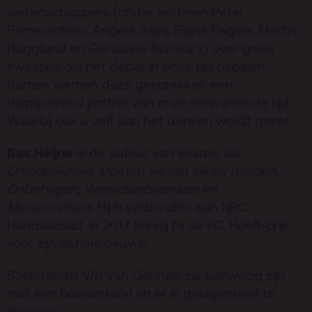
wetenschappers (onder anderen Peter
Privacy
Pomerantsev, Angela Saini, Elaine Pagels, Martin
ANBI
Hägglund en Géraldine Schwarz) over grote
kwesties die het debat in onze tijd bepalen.
Pers & Logo’s
Samen vormen deze gesprekken een
Raad van Toezicht
diepgravend portret van onze verwarrende tijd.
Waarbij ook u zelf aan het denken wordt gezet.
Contact
Bas Heijne
is de auteur van essays als
Onredelijkheid
,
Moeten wij van elkaar houden
,
Team
Onbehagen
,
Wereldverbeteraars
en
Mens/onmens
. Hij is verbonden aan NRC
Programmamakers
Handelsblad. In 2017 kreeg hij de P.C. Hooft-prijs
Nieuwsbrief
voor zijn gehele oeuvre.
Boekhandel V/h Van Gennep zal aanwezig zijn
met een boekentafel en er is gelegenheid te
signeren.