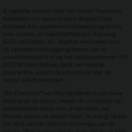
A cappella concert door het Kamer Toonkunst
Terras
Plan je bezoek
Rotterdam o.l.v. vaste dirigent dirigent Daan
Admiraal. Een gevarieerd muzikaal programma
De Kerktuin
Adres, route en
voor muziek- en natuurliefhebbers. Aanvang:
parkeren
15.00 uur Entree : 12,– Kaarten reserveren voor
Kaartverkoopinfo
dit bijzondere middagprogramma kan via
www.toonkunst.nl of via het telefoonnummer 010
Faciliteiten &
toegankelijkheid
5110790 Deze middag biedt een kleurrijk
programma, waarin de schoonheid van de
Huisregels
natuur wordt bezongen.
Over
“Six Chansons” van Paul Hindemith is een ware
lofzang op de natuur, waarin de componist zijn
Debatpodium
dankbaarheid toont voor al het moois dat
Arminius
Moeder Natuur te bieden heeft. Zo vraagt hij aan
het eind van het chanson Printemps aan de
Gebouw & historie
natuur: “Wat moeten we nu doen om jou te eren