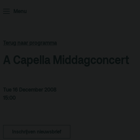
Menu
ArminiusTV
Podcast
Archief
Terug naar programma
Partners
A Capella Middagconcert
Educatie
Zaalverhuur
Zoeken
Tue 16 December 2008
15:00
Alle zalen
Evenementenlocatie
Debat organiseren
Inschrijven nieuwsbrief
Offerte aanvragen