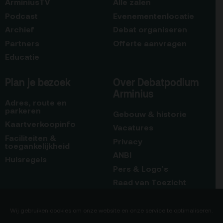
ArminiusTV
Alle zalen
Podcast
Evenementenlocatie
Archief
Debat organiseren
Partners
Offerte aanvragen
Educatie
Plan je bezoek
Over Debatpodium
Arminius
Adres, route en
parkeren
Gebouw & historie
Kaartverkoopinfo
Vacatures
Faciliteiten &
Privacy
toegankelijkheid
ANBI
Huisregels
Pers & Logo’s
Raad van Toezicht
Blijf op de hoogte
Contact
Wij gebruiken cookies om onze website en onze service te optimaliseren.