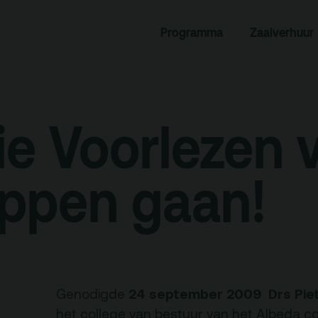
Programma
Zaalverhuur
rogramma
Zaalverhuur
miniusTV
Alle zalen
dcast
Evenementenlocatie
ie Voorlezen 
hief
Debat organiseren
tners
Offerte aanvragen
appen gaan!
ucatie
an je bezoek
Over
24 september 2009
Drs Pi
Genodigde
Debatpodium
het college van bestuur van het Albeda col