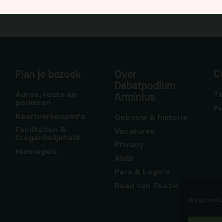
Plan je bezoek
Over
C
Debatpodium
Adres, route en
T
Arminius
parkeren
P
Kaartverkoopinfo
Gebouw & historie
Faciliteiten &
Vacatures
toegankelijkheid
Privacy
Huisregels
ANBI
Pers & Logo’s
Raad van Toezicht
Wij gebruik