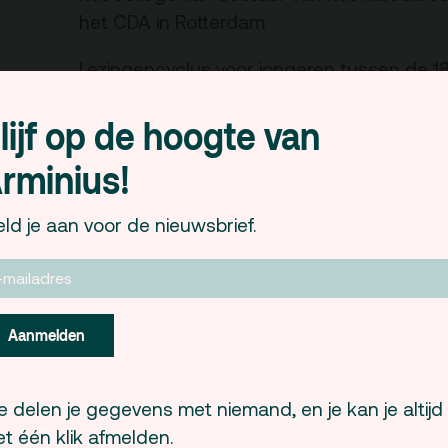
es, route en
Arminius
het CDA in Rotterdam
rkeren
rtverkoopinfo
Lezingencyclus voor jongeren tussen de 18
Gebouw & historie
Rotterdammers citeren uit een boek dat he
iliteiten &
Vacatures
lijf op de hoogte van
heeft geinspireerd of geraakt. Aansluitend 
gankelijkheid
Privacy
en wordt er geborreld. De avonden beginn
sregels
rminius!
ANBI
ld je aan voor de nieuwsbrief.
Pers & Logo’s
Raad van Toezicht
Aanmelden
 delen je gegevens met niemand, en je kan je altijd
t één klik afmelden.