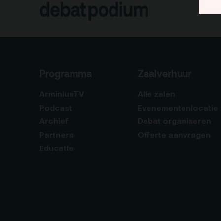
Programma
Zaalverhuur
ArminiusTV
Alle zalen
Podcast
Evenementenlocatie
Archief
Debat organiseren
Partners
Offerte aanvragen
Educatie