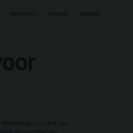
ArminiusTV
Podcasts
Educatie
Zoeken
voor
Contact
et Boekhoud
, voorzitter van
lege en voorzitter van