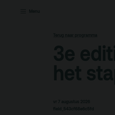
Menu
Home
P
Ar
Terug naar programma
Po
3e edit
Arc
Par
het st
Ed
vr 7 augustus 2026
Terras
Pl
field_543cf68e6c5fd