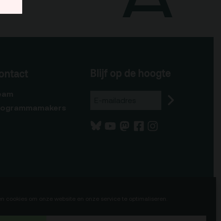
Blijf op de hoogte
ontact
eam
rogrammamakers
en cookies om onze website en onze service te optimaliseren.