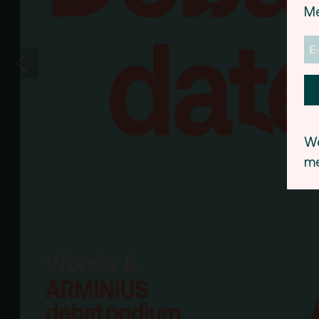
Me
De Kerktuin
Adr
pa
Kaa
Fac
toe
Hui
We
me