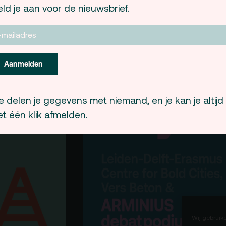
Debatpodium
ld je aan voor de nieuwsbrief.
es, route en
Arminius
rkeren
rtverkoopinfo
Gebouw & historie
iliteiten &
Aanmelden
Vacatures
gankelijkheid
Privacy
sregels
 delen je gegevens met niemand, en je kan je altijd
ANBI
t één klik afmelden.
Pers & Logo’s
Raad van Toezicht
Wij gebruik